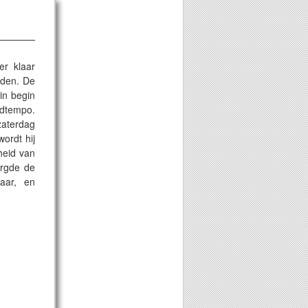
er klaar
rden. De
in begin
rdtempo.
zaterdag
ordt hij
heid van
ergde de
aar, en