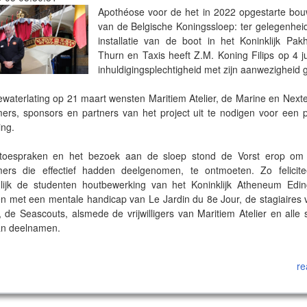
Apothéose voor de het in 2022 opgestarte bou
van de Belgische Koningssloep: ter gelegenhei
installatie van de boot in het Koninklijk Pak
Thurn en Taxis heeft Z.M. Koning Filips op 4 ju
inhuldigingsplechtigheid met zijn aanwezigheid 
ewaterlating op 21 maart wensten Maritiem Atelier, de Marine en Nexte
ers, sponsors en partners van het project uit te nodigen voor een p
ing.
toespraken en het bezoek aan de sloep stond de Vorst erop om
ers die effectief hadden deelgenomen, te ontmoeten. Zo felicite
lijk de studenten houtbewerking van het Koninklijk Atheneum Edi
n met een mentale handicap van Le Jardin du 8e Jour, de stagiaires
 de Seascouts, alsmede de vrijwilligers van Maritiem Atelier en alle 
an deelnamen.
tte overhandigde Enzo Joschko, de jongste deelnemer aan de bo
re
um en het 'Logbook' van het projet aan Z.M. de Koning.