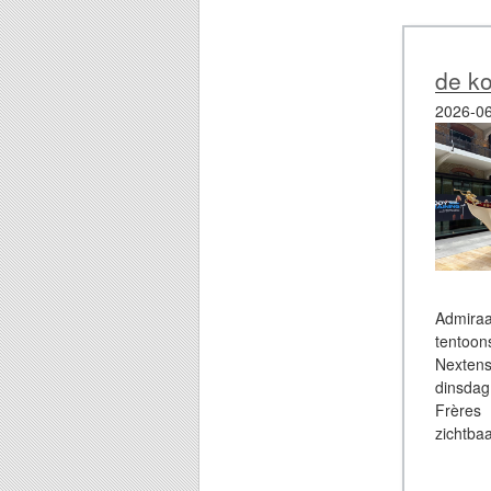
de ko
2026-06
Admira
tentoo
Nexten
dinsdag
Frères 
zichtbaa