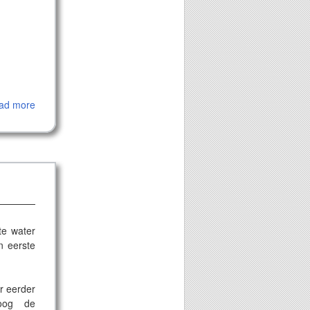
ad more
te water
n eerste
ar eerder
 oog de