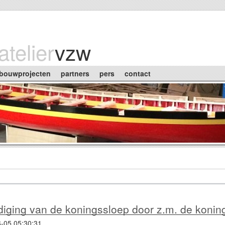
atelier
vzw
bouwprojecten
partners
pers
contact
diging van de koningssloep door z.m. de konin
-05 05:30:31