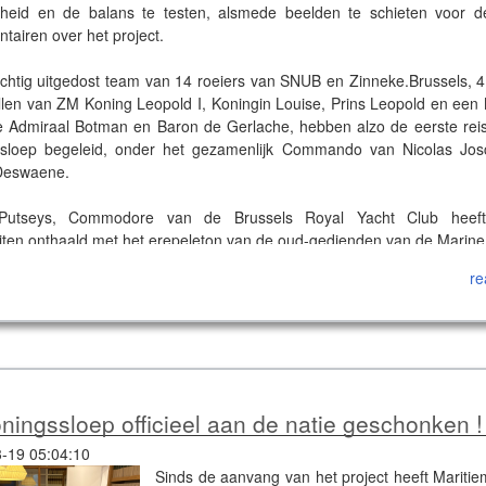
rheid en de balans te testen, alsmede beelden te schieten voor d
tairen over het project.
chtig uitgedost team van 14 roeiers van SNUB en Zinneke.Brussels, 4
ollen van ZM Koning Leopold I, Koningin Louise, Prins Leopold en een M
 Admiraal Botman en Baron de Gerlache, hebben alzo de eerste rei
sloep begeleid, onder het gezamenlijk Commando van Nicolas Jo
 Deswaene.
 Putseys, Commodore van de Brussels Royal Yacht Club heef
iten onthaald met het erepeleton van de oud-gedienden van de Marine
re
 bleef het weekend zichtbaar voor het publiek en werd daarna uit h
in voorbereiding van zijn officiële inhuldiging in het Koninklijk Pakh
 Taxis site.
ideo van de tewaterlating te zien,
klik hier.
Beelden en montage : 
 Pour voir la video de l'extraction du bateau de l'atelier et de sa mise 
ningssloep officieel aan de natie geschonken !
 ici. Images et montage : Quentin Joschko
-19 05:04:10
Sinds de aanvang van het project heeft Maritiem