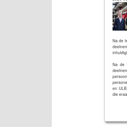
Na de t
deelnem
inhuldig
Na de 
deelnem
persoon
persone
en ULB,
die era
Tenslo
fotoalb