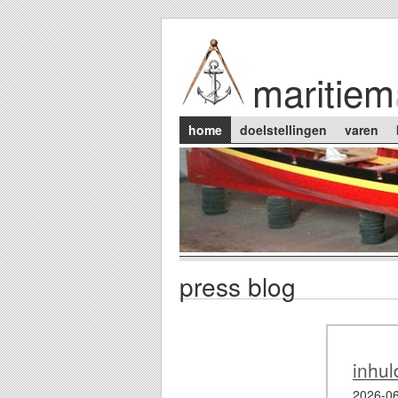
Skip to main content
maritiem
Main menu
home
doelstellingen
varen
press blog
inhul
2026-06