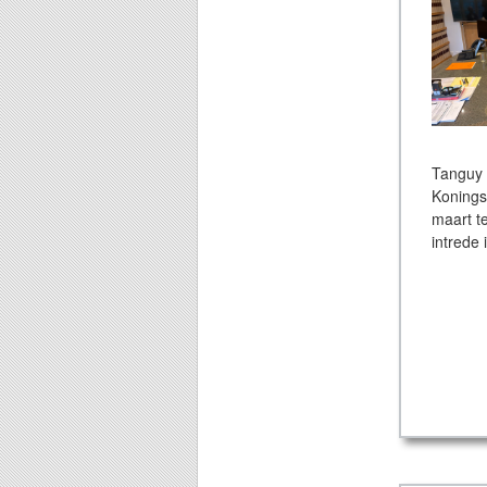
Tanguy 
Konings
maart t
intrede