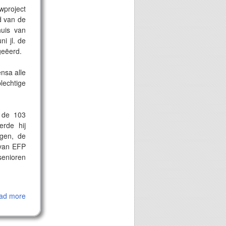
wproject
d van de
huis van
ni jl. de
geëerd.
nsa alle
lechtige
 de 103
erde hij
ngen, de
 van EFP
senioren
uw, het
ad more