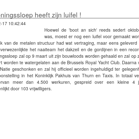
ningssloep heeft zijn luifel !
-17 10:42:44
Hoewel de 'boot an sich' reeds sedert oktob
was, moest er nog een luifel voor gemaakt wo
 van de metalen structuur had wat vertraging, maar eens geleverd 
, verwezenlijkte het naaiteam het dakzeil en de gordijnen in een reco
ngssloep zal op 9 maart uit zijn bouwloods worden gehaald en zal op 
t worden te watergelaten aan de Brussels Royal Yacht Club. Daarna w
Natie geschonken en zal hij officieel worden ingehuldigd ter gelegen
oonstelling in het Koninklijk Pakhuis van Thurn en Taxis. In totaal v
rvan meer dan 4.500 werkuren, gespreid over een kleine 4 j
lijkt door 103 vrijwilligers.