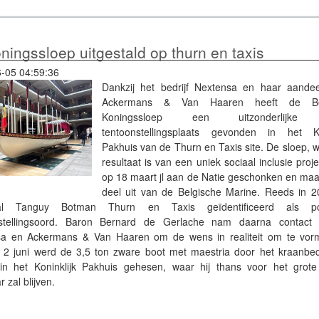
ningssloep uitgestald op thurn en taxis
-05 04:59:36
Dankzij het bedrijf Nextensa en haar aande
Ackermans & Van Haaren heeft de Bel
Koningssloep een uitzonderlijke
tentoonstellingsplaats gevonden in het Ko
Pakhuis van de Thurn en Taxis site. De sloep, w
resultaat is van een uniek sociaal inclusie proj
op 18 maart jl aan de Natie geschonken en maa
deel uit van de Belgische Marine. Reeds in 
al Tanguy Botman Thurn en Taxis geïdentificeerd als pot
nstellingsoord. Baron Bernard de Gerlache nam daarna contact
sa en Ackermans & Van Haaren om de wens in realiteit om te vor
 2 juni werd de 3,5 ton zware boot met maestria door het kraanbedr
in het Koninklijk Pakhuis gehesen, waar hij thans voor het grote
r zal blijven.