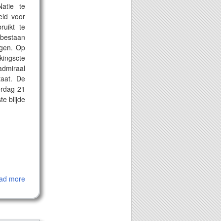
atie te
eld voor
ruikt te
g bestaan
agen. Op
ngscte
dmiraal
taat. De
erdag 21
e blijde
ad more