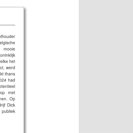
elhouder
gische
 mooie
ninklijk
elke het
ect, werd
kt thans
2024 had
entieel
 op met
men. Op
ijf Dick
 publiek