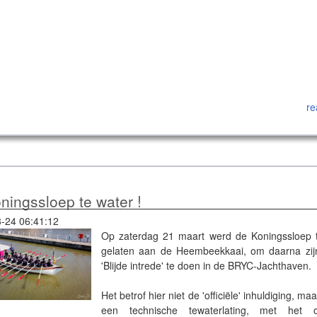
re
ningssloep te water !
-24 06:41:12
Op zaterdag 21 maart werd de Koningssloep 
gelaten aan de Heembeekkaai, om daarna zij
'Blijde intrede' te doen in de BRYC-Jachthaven.
Het betrof hier niet de 'officiële' inhuldiging, ma
een technische tewaterlating, met het