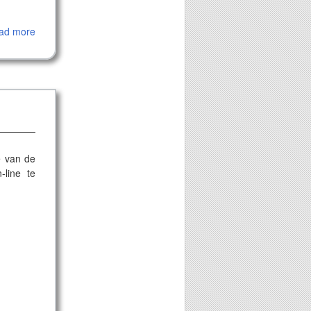
ad more
e van de
-line te