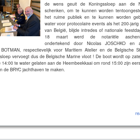
de wens geuit de Koningssloep aan de N
schenken, om te kunnen worden tentoongest
het ruime publiek en te kunnen worden geb
water voor protocolaire events als het 200-jari
van België, blijde intredes of nationale feestd
18 maart werd de notariële aschenki
ondertekend door Nicolas JOSCHKO en a
BOTMAN, respectievelijk voor Maritiem Atelier en de Belgische S
sloep vervoegt dus de Belgische Marine vloot ! De boot wordt op zat
e 14:00 te water gelaten aan de Heembeekkaai om rond 15:00 zijn eerst
 in de BRYC jachthaven te maken.
re